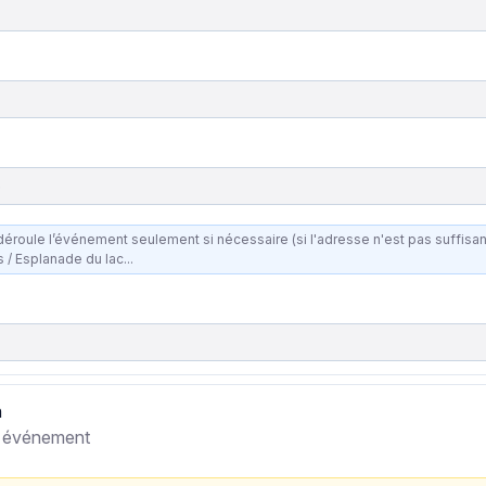
e
le l’événement seulement si nécessaire (si l'adresse n'est pas suffisante). Ex : Espace culturel /
s / Esplanade du lac...
n
re événement