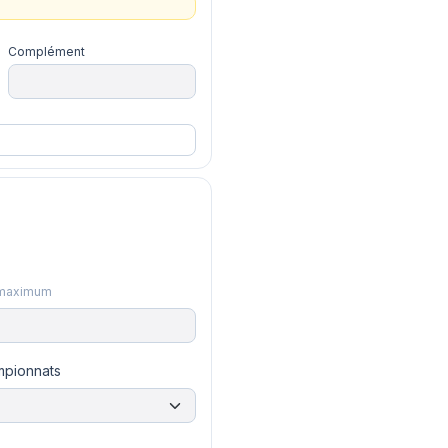
Complément
3 maximum
mpionnats