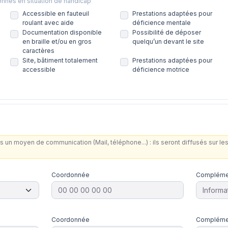
onnes en situation de handicap
Accessible en fauteuil
Prestations adaptées pour
roulant avec aide
déficience mentale
Documentation disponible
Possibilité de déposer
en braille et/ou en gros
quelqu’un devant le site
caractères
Site, bâtiment totalement
Prestations adaptées pour
accessible
déficience motrice
s un moyen de communication (Mail, téléphone...) : ils seront diffusés sur 
Coordonnée
Compléme
Coordonnée
Compléme