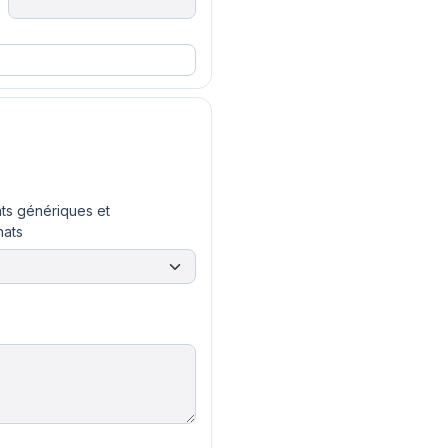
s génériques et
nats