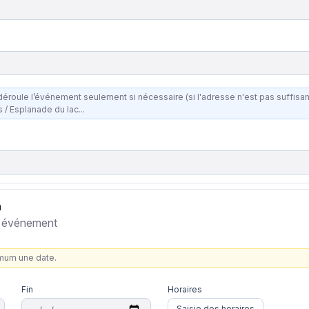
e
le l’événement seulement si nécessaire (si l'adresse n'est pas suffisante). Ex : Espace culturel /
s / Esplanade du lac...
n
re événement
imum une date.
Fin
Horaires
Saisie des horaires