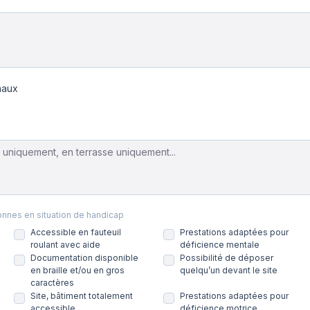
maux
onnes en situation de handicap
Accessible en fauteuil
Prestations adaptées pour
roulant avec aide
déficience mentale
Documentation disponible
Possibilité de déposer
en braille et/ou en gros
quelqu’un devant le site
caractères
Site, bâtiment totalement
Prestations adaptées pour
accessible
déficience motrice