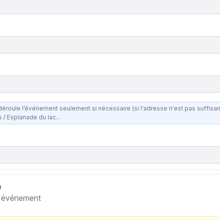
e
le l’événement seulement si nécessaire (si l'adresse n'est pas suffisante). Ex : Espace culturel /
s / Esplanade du lac...
n
re événement