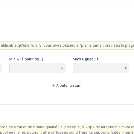
utilisable qu'une fois. Si vous avez plusieurs "pleins tarifs", précisez la pla
Mini € (à partir de...)
Maxi € (jusqu'à...)
€
€
Ajouter un tarif
ité ( si possible, 1920px de largeur minimum et 10 Mo maximum), aux formats