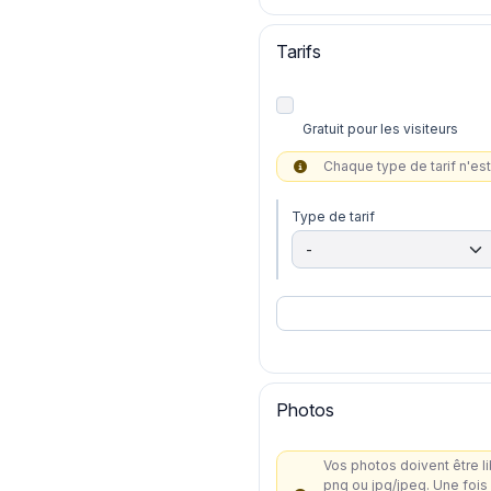
Tarifs
Gratuit pour les visiteurs
Chaque type de tarif n'est 
Type de tarif
Photos
Vos photos doivent être libres de droit et de bonne qual
png ou jpg/jpeg. Une fois publiées, elles pourront être diffusées sur différents supports (sites Internet, brochures...) : assurez-vous