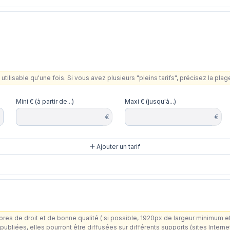
utilisable qu'une fois. Si vous avez plusieurs "pleins tarifs", précisez la pla
Mini € (à partir de...)
Maxi € (jusqu'à...)
€
€
Ajouter un tarif
ité ( si possible, 1920px de largeur minimum et 10 Mo maximum), aux formats