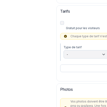
Tarifs
Gratuit pour les visiteurs
Chaque type de tarif n'est 
Type de tarif
Photos
Vos photos doivent être libres de droit et de bonne qual
png ou jpg/jpeg. Une fois publiées, elles pourront être diffusées sur différents supports (sites Internet, brochures...) : assurez-vous