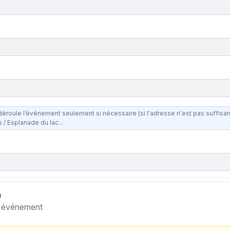
e
le l’événement seulement si nécessaire (si l'adresse n'est pas suffisante). Ex : Espace culturel /
s / Esplanade du lac...
n
re événement